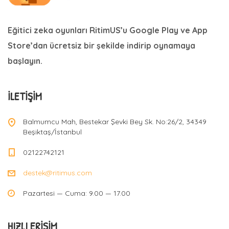
Eğitici zeka oyunları RitimUS’u Google Play ve App
Store’dan ücretsiz bir şekilde indirip oynamaya
başlayın.
İLETIŞIM
Balmumcu Mah, Bestekar Şevki Bey Sk. No:26/2, 34349
Beşiktaş/İstanbul
02122742121
destek@ritimus.com
Pazartesi — Cuma: 9.00 — 17.00
HIZLI ERIŞIM