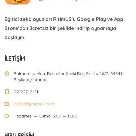
Eğitici zeka oyunları RitimUS’u Google Play ve App
Store’dan ücretsiz bir şekilde indirip oynamaya
başlayın.
İLETIŞIM
Balmumcu Mah, Bestekar Şevki Bey Sk. No:26/2, 34349
Beşiktaş/İstanbul
02122742121
destek@ritimus.com
Pazartesi — Cuma: 9.00 — 17.00
HIZLI ERIŞIM