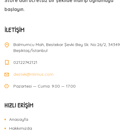
Store’dan ücretsiz bir şekilde indirip oynamaya
başlayın.
İLETIŞIM
Balmumcu Mah, Bestekar Şevki Bey Sk. No:26/2, 34349
Beşiktaş/İstanbul
02122742121
destek@ritimus.com
Pazartesi — Cuma: 9.00 — 17.00
HIZLI ERIŞIM
Anasayfa
Hakkımızda