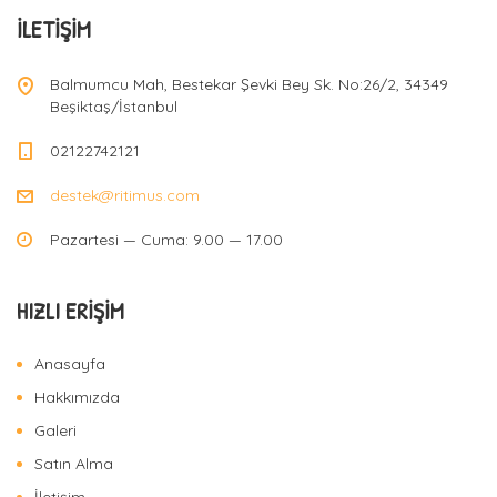
İLETIŞIM
Balmumcu Mah, Bestekar Şevki Bey Sk. No:26/2, 34349
Beşiktaş/İstanbul
02122742121
destek@ritimus.com
Pazartesi — Cuma: 9.00 — 17.00
HIZLI ERIŞIM
Anasayfa
Hakkımızda
Galeri
Satın Alma