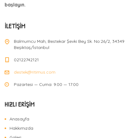
başlayın.
İLETIŞIM
Balmumcu Mah, Bestekar Şevki Bey Sk. No:26/2, 34349
Beşiktaş/İstanbul
02122742121
destek@ritimus.com
Pazartesi — Cuma: 9.00 — 17.00
HIZLI ERIŞIM
Anasayfa
Hakkımızda
Galeri