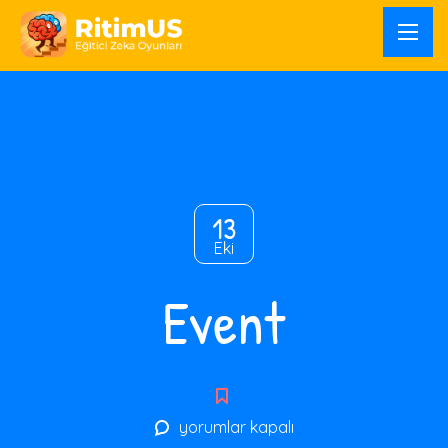
13
Eki
Event
Event
yorumlar kapalı